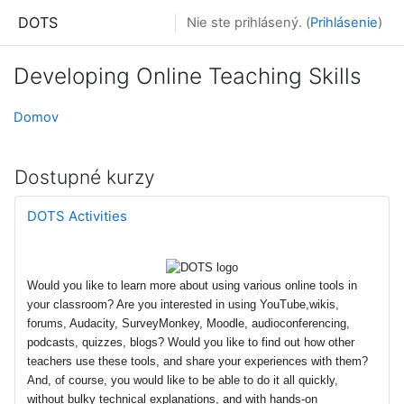
Prejsť k hlavnému obsahu
DOTS
Nie ste prihlásený. (
Prihlásenie
)
Developing Online Teaching Skills
Domov
Dostupné kurzy
DOTS Activities
Would you like to learn more about using various online tools in
your classroom? Are you interested in using YouTube,wikis,
forums, Audacity, SurveyMonkey, Moodle, audioconferencing,
podcasts, quizzes, blogs? Would you like to find out how other
teachers use these tools, and share your experiences with them?
And, of course, you would like to be able to do it all quickly,
without bulky technical explanations, and with hands-on