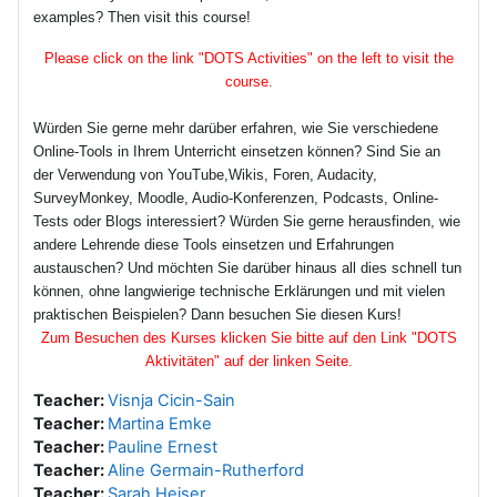
examples? Then visit this course!
Please click on the link "DOTS Activities" on the left to visit the
course.
Würden Sie gerne mehr darüber erfahren, wie Sie verschiedene
Online-Tools in Ihrem Unterricht einsetzen können? Sind Sie an
der Verwendung von YouTube,Wikis, Foren, Audacity,
SurveyMonkey, Moodle, Audio-Konferenzen, Podcasts, Online-
Tests oder Blogs interessiert? Würden Sie gerne herausfinden, wie
andere Lehrende diese Tools einsetzen und Erfahrungen
austauschen? Und möchten Sie darüber hinaus all dies schnell tun
können, ohne langwierige technische Erklärungen und mit vielen
praktischen Beispielen? Dann besuchen Sie diesen Kurs!
Zum Besuchen des Kurses klicken Sie bitte auf den Link "DOTS
Aktivitäten" auf der linken Seite.
Teacher:
Visnja Cicin-Sain
Teacher:
Martina Emke
Teacher:
Pauline Ernest
Teacher:
Aline Germain-Rutherford
Teacher:
Sarah Heiser