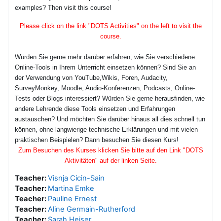
examples? Then visit this course!
Please click on the link "DOTS Activities" on the left to visit the
course.
Würden Sie gerne mehr darüber erfahren, wie Sie verschiedene
Online-Tools in Ihrem Unterricht einsetzen können? Sind Sie an
der Verwendung von YouTube,Wikis, Foren, Audacity,
SurveyMonkey, Moodle, Audio-Konferenzen, Podcasts, Online-
Tests oder Blogs interessiert? Würden Sie gerne herausfinden, wie
andere Lehrende diese Tools einsetzen und Erfahrungen
austauschen? Und möchten Sie darüber hinaus all dies schnell tun
können, ohne langwierige technische Erklärungen und mit vielen
praktischen Beispielen? Dann besuchen Sie diesen Kurs!
Zum Besuchen des Kurses klicken Sie bitte auf den Link "DOTS
Aktivitäten" auf der linken Seite.
Teacher:
Visnja Cicin-Sain
Teacher:
Martina Emke
Teacher:
Pauline Ernest
Teacher:
Aline Germain-Rutherford
Teacher:
Sarah Heiser