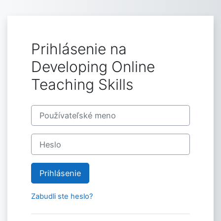
Prejsť k hlavnému obsahu
Prihlásenie na
Developing Online
Teaching Skills
Preskočiť na vytvorenie nového konta
Používateľské meno
Heslo
Prihlásenie
Zabudli ste heslo?