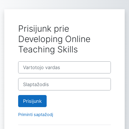
Praleisti į pagrindinį turinį
Prisijunk prie
Developing Online
Teaching Skills
Praleisti, norint sukurti naują vartotoją
Vartotojo vardas
Slaptažodis
Prisijunk
Priminti saptažodį