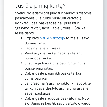
Jūs čia pirmą kartą?
Sveiki! Norėdami prisijungiti ir naudotis visomis
paskaitomis Jūs turite susikurti vartotoją.
Konkrečiuose paskaitose gali prireikti ir
"įrašymo rakto", tačiau apie jį vėliau. Štai ką
reikia daryti:
Užpildyti
Naujo Vartotojo
formą su savo
duomenimis.
Tada gausite el. laišką.
Perskaitykite laišką ir spauskite ant
nuorodos laiške.
Jūsų registracija bus patvirtinta ir Jūs
būsite prijungtas.
Dabar galite pasirinkti paskaitą, kuri
Jums patinka.
Jei prašoma "įrašymo rakto" - naudokite
tą, kurį davė dėstytojas. Taip įsirašysite
save į paskaitas.
Dabar galite naudotis paskaitomis. Nuo
šiol Jums reikės tik savo vartotojo vardo