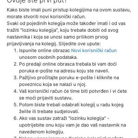
Kako biste imali puni pristup kolegijima na ovom sustavu,
morate stvoriti novi korisnički račun.
Svaki od pojedinih kolegija može također imati i od vas
tražiti "lozinku kolegija", koju trebate dobiti od svog
nastavnika i koja se unosi samo prilikom prvog
prijavljivanja na kolegij. Slijedite ove upute:
Ispunite online obrazac
Novi korisnički račun
unosom osobnih podataka.
Po predaji online obrasca trebala bi vam doći
poruka e-pošte na adresu koju ste naveli.
Pažljivo pročitajte poruku e-pošte i kliknite na
poveznicu koja se nalazi u njoj.
Vaš korisnički račun će time biti potvrđen i vi ćete
se moći prijaviti sustavu.
Potom biste trebali odabrati kolegij u radu kojeg
želite ili trebate sudjelovati.
Ako vas sustav zatraži "lozinku kolegija" -
upotrijebite onu koju vam je dao vaš nastavnik na
navedenom kolegiju.