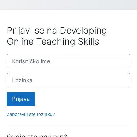
Prijavi se na Developing
Online Teaching Skills
Preskoči za stvaranje novog korisničkog računa
Korisničko ime
Lozinka
Prijava
Zaboravili ste lozinku?
Ovdje ste prvi put?