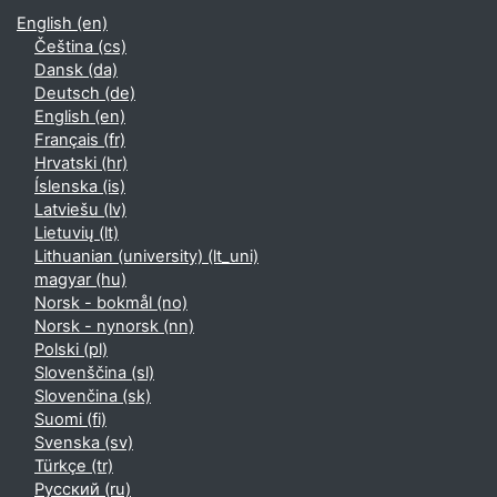
English ‎(en)‎
Čeština ‎(cs)‎
Dansk ‎(da)‎
Deutsch ‎(de)‎
English ‎(en)‎
Français ‎(fr)‎
Hrvatski ‎(hr)‎
Íslenska ‎(is)‎
Latviešu ‎(lv)‎
Lietuvių ‎(lt)‎
Lithuanian (university) ‎(lt_uni)‎
magyar ‎(hu)‎
Norsk - bokmål ‎(no)‎
Norsk - nynorsk ‎(nn)‎
Polski ‎(pl)‎
Slovenščina ‎(sl)‎
Slovenčina ‎(sk)‎
Suomi ‎(fi)‎
Svenska ‎(sv)‎
Türkçe ‎(tr)‎
Русский ‎(ru)‎