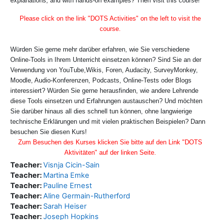
explanations, and with hands-on examples? Then visit this course!
Please click on the link "DOTS Activities" on the left to visit the
course.
Würden Sie gerne mehr darüber erfahren, wie Sie verschiedene
Online-Tools in Ihrem Unterricht einsetzen können? Sind Sie an der
Verwendung von YouTube,Wikis, Foren, Audacity, SurveyMonkey,
Moodle, Audio-Konferenzen, Podcasts, Online-Tests oder Blogs
interessiert? Würden Sie gerne herausfinden, wie andere Lehrende
diese Tools einsetzen und Erfahrungen austauschen? Und möchten
Sie darüber hinaus all dies schnell tun können, ohne langwierige
technische Erklärungen und mit vielen praktischen Beispielen? Dann
besuchen Sie diesen Kurs!
Zum Besuchen des Kurses klicken Sie bitte auf den Link "DOTS
Aktivitäten" auf der linken Seite.
Teacher:
Visnja Cicin-Sain
Teacher:
Martina Emke
Teacher:
Pauline Ernest
Teacher:
Aline Germain-Rutherford
Teacher:
Sarah Heiser
Teacher:
Joseph Hopkins