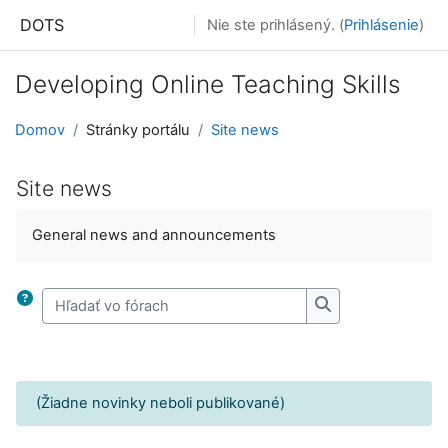
Prejsť k hlavnému obsahu
DOTS
Nie ste prihlásený. (
Prihlásenie
)
Developing Online Teaching Skills
Domov
Stránky portálu
Site news
Site news
Completion requirements
General news and announcements
Hľadať vo fórach
Hľadať vo fórach
(Žiadne novinky neboli publikované)