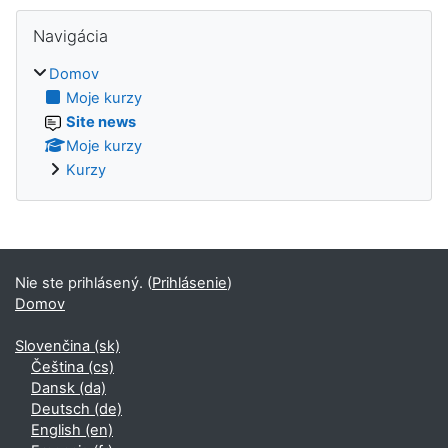
Preskočiť Navigácia
Navigácia
Domov
Moje kurzy
Site news
Moje kurzy
Kurzy
Nie ste prihlásený. (
Prihlásenie
)
Domov
Slovenčina ‎(sk)‎
Čeština ‎(cs)‎
Dansk ‎(da)‎
Deutsch ‎(de)‎
English ‎(en)‎