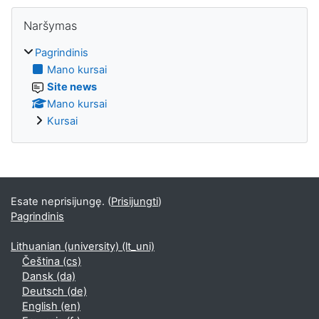
Praleisti Naršymas
Naršymas
Pagrindinis
Mano kursai
Site news
Mano kursai
Kursai
Esate neprisijungę. (
Prisijungti
)
Pagrindinis
Lithuanian (university) ‎(lt_uni)‎
Čeština ‎(cs)‎
Dansk ‎(da)‎
Deutsch ‎(de)‎
English ‎(en)‎