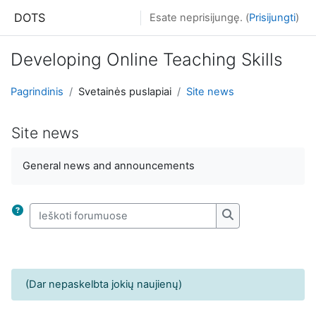
Praleisti į pagrindinį turinį
DOTS
Esate neprisijungę. (
Prisijungti
)
Developing Online Teaching Skills
Pagrindinis
Svetainės puslapiai
Site news
Site news
Užbaigimo reikalavimai
General news and announcements
Ieškoti forumuose
Ieškoti forumuose
(Dar nepaskelbta jokių naujienų)